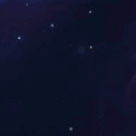
CONTACT US
首页
>
联系方式
联系方式
浏览量
: