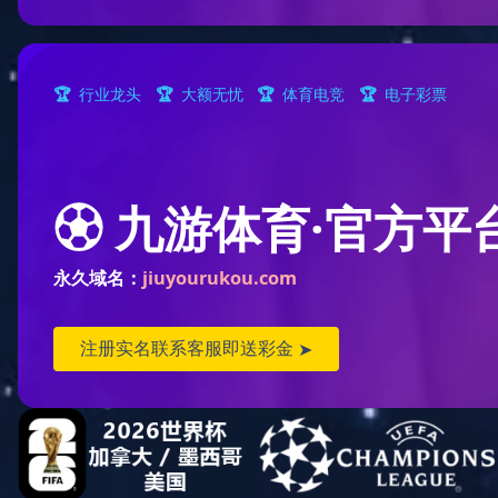
员工风采
经验交流
九游网页版登录入口
成功案例
在建工程
九游（中国）
人才理念
招聘启事
联系我们
联系方式
在线留言
电子地图
招标公告
网站首页
关于我们
公司概况
资质荣誉
党建工作
新闻动态
公司新闻