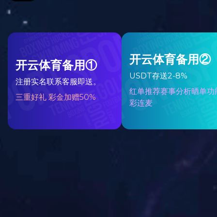
行业新闻
标准信息
九游（中国）
员工风采
经验交流
九游网页版登录入口
成功案例
在建工程
九游（中国）
人才理念
招聘启事
联系我们
联系方式
在线留言
电子地图
招标公告