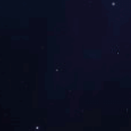
Address
地址：湖北省宜昌
家族自治县龙舟坪
道240号
Telephone
电话：0717-532253