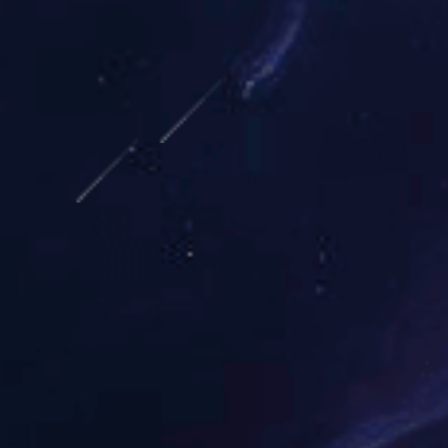
手机网站二维码
九游网页版登录入口