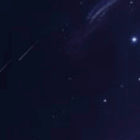
九游（中国）
人才理念
招聘启事
联系我们
联系方式
在线留言