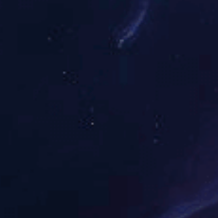
九游（中国）
员工风采
经验交流
九游网页版登录入
成功案例
在建工程