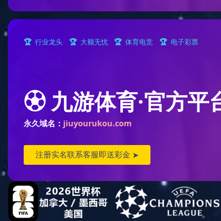
员工风采
经验交流
九游网页版登录入口
成功案例
在建工程
九游（中国）
人才理念
招聘启事
联系我们
联系方式
在线留言
电子地图
招标公告
网站首页
关于我们